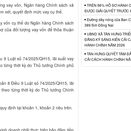
ợng vay vốn, Ngân hàng Chính sách xã
TRÊN 96% HỒ SƠ HÀNH 
ĐƯỢC GIẢI QUYẾT TRƯỚC
em xét, quyết định mức vay cụ thể.
Đường dây nóng của Ban C
ay vốn cụ thể do Ngân hàng Chính sách
389 tỉnh Đồng Nai
nợ của đối tượng vay vốn để thỏa thuận
UBND XÃ TÂN HƯNG TRIỂ
ĐĂNG KÝ SÁNG KIẾN CẢI 
HÀNH CHÍNH NĂM 2026
TÂN HƯNG QUYẾT TÂM Đ
ều 9 Luật số 74/2025/QH15, lãi suất vay
CẢI CÁCH HÀNH CHÍNH NĂ
eo từng thời kỳ do Thủ tướng Chính phủ
hoản 8 Điều 9 Luật số 74/2025/QH15, lãi
o theo từng thời kỳ do Thủ tướng Chính
quy định tại khoản 1, khoản 2 nêu trên.
 kinh doanh phải thực hiện bảo đảm tiền