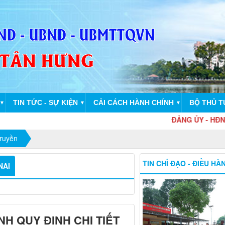
TIN TỨC - SỰ KIỆN
CẢI CÁCH HÀNH CHÍNH
BỘ THỦ T
▼
▼
▼
ĐẢNG ỦY - HĐND - UB
truyền
TIN CHỈ ĐẠO - ĐIỀU HÀ
NAI
H QUY ĐỊNH CHI TIẾT