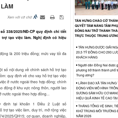
 LÀM
Xem với cỡ chữ
TÂN HƯNG CHÀO CỜ THÁNG
QUYẾT TÂM NÂNG TẦM PHỤ
ĐỒNG NAI TRỞ THÀNH TH
số 338/2025/NĐ-CP quy định chi tiết
TRỰC THUỘC TRUNG ƯƠN
trợ tạo việc làm. Nghị định có hiệu
TÂN HƯNG ĐƯỢC GIẢI NG
20,5 TỶ ĐỒNG CHO 293 LƯ
 động là 200 triệu đồng; mức vay tối đa
KHÁCH HÀNG
Người dân Đồng Nai được gì
ột số nội dung về chính sách hỗ trợ tạo
phương trở thành thành phố t
Trung ương?
ồm: quy định về cho vay hỗ trợ tạo việc
m việc ở nước ngoài theo hợp đồng; chính
LÃNH ĐẠO XÃ TÂN HƯNG 
ao động ở khu vực nông thôn, người lao
ĐỘNG VIÊN MÔ HÌNH TRỒ
SƯƠNG SÂM HỮU CƠ MANG
 ở nước ngoài theo hợp đồng...
HIỆU QUẢ KINH TẾ CAO TẠI
y định tại khoản 1 Điều 2 Luật số
THÁNG TỔNG VỆ SINH, TI
trợ tạo việc làm, duy trì, mở rộng việc
KHỬ TRÙNG MÔI TRƯỜNG 
ố 74/2025/QH15; cơ quan, doanh nghiệp,
NĂM 2026