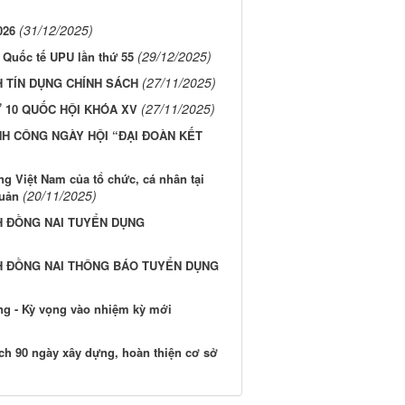
(31/12/2025)
026
(29/12/2025)
 Quốc tế UPU lần thứ 55
(27/11/2025)
 TÍN DỤNG CHÍNH SÁCH
(27/11/2025)
 10 QUỐC HỘI KHÓA XV
NH CÔNG NGÀY HỘI “ĐẠI ĐOÀN KẾT
ng Việt Nam của tổ chức, cá nhân tại
(20/11/2025)
Quản
H ĐỒNG NAI TUYỂN DỤNG
NH ĐỒNG NAI THÔNG BÁO TUYỂN DỤNG
ộng - Kỳ vọng vào nhiệm kỳ mới
dịch 90 ngày xây dựng, hoàn thiện cơ sở