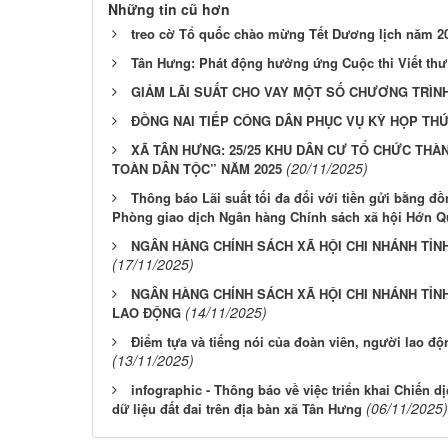
Những tin cũ hơn
treo cờ Tổ quốc chào mừng Tết Dương lịch năm 2
Tân Hưng: Phát động hưởng ứng Cuộc thi Viết thư
GIẢM LÃI SUẤT CHO VAY MỘT SỐ CHƯƠNG TRÌNH
ĐỒNG NAI TIẾP CÔNG DÂN PHỤC VỤ KỲ HỌP THỨ
XÃ TÂN HƯNG: 25/25 KHU DÂN CƯ TỔ CHỨC THÀ
(20/11/2025)
TOÀN DÂN TỘC” NĂM 2025
Thông báo Lãi suất tối đa đối với tiền gửi bằng đồ
Phòng giao dịch Ngân hàng Chính sách xã hội Hớn 
NGÂN HÀNG CHÍNH SÁCH XÃ HỘI CHI NHÁNH TỈN
(17/11/2025)
NGÂN HÀNG CHÍNH SÁCH XÃ HỘI CHI NHÁNH TỈ
(14/11/2025)
LAO ĐỘNG
Điểm tựa và tiếng nói của đoàn viên, người lao đ
(13/11/2025)
infographic - Thông báo về việc triển khai Chiến 
(06/11/2025)
dữ liệu đất đai trên địa bàn xã Tân Hưng