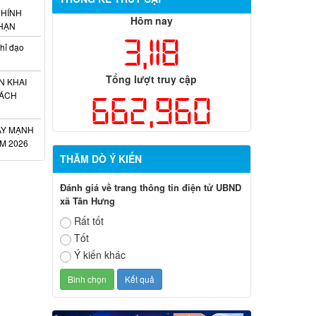
CHÍNH
Hôm nay
 HẠN
3,118
hỉ đạo
Tổng lượt truy cập
N KHAI
CÁCH
662,960
ẨY MẠNH
M 2026
THĂM DÒ Ý KIẾN
Đánh giá về trang thông tin điện tử UBND
xã Tân Hưng
Rất tốt
Tốt
Ý kiến khác