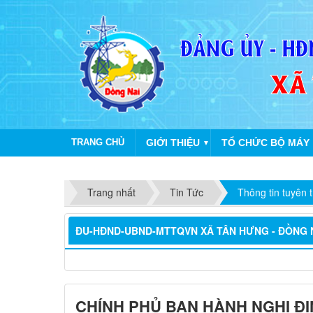
TRANG CHỦ
GIỚI THIỆU
TỔ CHỨC BỘ MÁY
▼
Trang nhất
Tin Tức
Thông tin tuyên 
ĐU-HĐND-UBND-MTTQVN XÃ TÂN HƯNG - ĐỒNG 
CHÍNH PHỦ BAN HÀNH NGHỊ ĐỊN