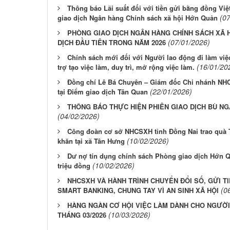
Thông báo Lãi suất đối với tiền gửi bằng đồng Việ
(0
giao dịch Ngân hàng Chính sách xã hội Hớn Quản
PHÒNG GIAO DỊCH NGÂN HÀNG CHÍNH SÁCH XÃ 
(07/01/2026)
DỊCH ĐẦU TIÊN TRONG NĂM 2026
Chính sách mới đối với Người lao động đi làm vi
(16/01/20
trợ tạo việc làm, duy trì, mở rộng việc làm.
Đồng chí Lê Bá Chuyên – Giám đốc Chi nhánh NHC
(22/01/2026)
tại Điểm giao dịch Tân Quan
THÔNG BÁO THỰC HIỆN PHIÊN GIAO DỊCH BÙ NGÀ
(04/02/2026)
Công đoàn cơ sở NHCSXH tỉnh Đồng Nai trao quà 
(10/02/2026)
khăn tại xã Tân Hưng
Dư nợ tín dụng chính sách Phòng giao dịch Hớn Qu
(10/02/2026)
triệu đồng
NHCSXH VÀ HÀNH TRÌNH CHUYỂN ĐỔI SỐ, GỬI T
(0
SMART BANKING, CHUNG TAY VÌ AN SINH XÃ HỘI
HÀNG NGÀN CƠ HỘI VIỆC LÀM DÀNH CHO NGƯỜ
(10/03/2026)
THÁNG 03/2026