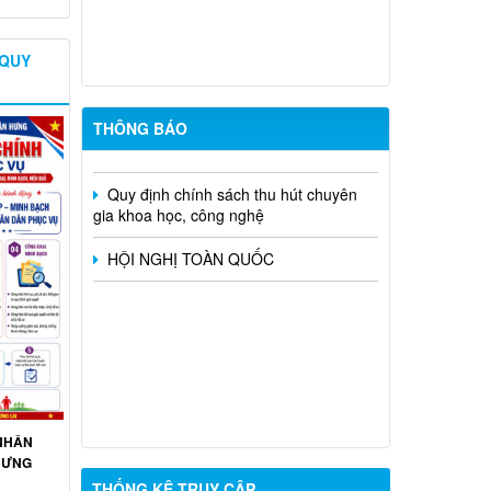
CHƯƠNG THANH NIÊN XUNG PHONG
VẺ VANG" TRÊN ĐỊA BÀN XÃ TÂN
 QUY
HƯNG
Xã Tân Hưng đẩy mạnh chuyển đổi số
tra cứu thủ tục hành chính
THÔNG BÁO
Quy định chính sách thu hút chuyên
gia khoa học, công nghệ
HỘI NGHỊ TOÀN QUỐC
 NHÂN
 HƯNG
THỐNG KÊ TRUY CẬP