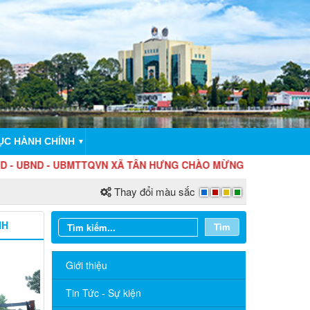
ỤC HÀNH CHÍNH
▼
ND - UBMTTQVN XÃ TÂN HƯNG CHÀO MỪNG THÀNH LẬP THÀNH 
Thay đổi màu sắc
NH
Tìm
Giới thiệu
Tin Tức - Sự kiện