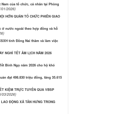
t Nam của tổ chức, cá nhân tại Phòng
7/01/2026)
HỘI HỚN QUẢN TỔ CHỨC PHIÊN GIAO
ệc ở nước ngoài theo hợp đồng và hỗ
26)
SXH tỉnh Đồng Nai thăm và làm việc
Y NGHỈ TẾT ÂM LỊCH NĂM 2026
Tết Bính Ngọ năm 2026 cho hộ khó
ản đạt 498.830 triệu đồng, tăng 35.615
IẾT KIỆM TRỰC TUYẾN QUA VBSP
6/03/2026)
I LAO ĐỘNG XÃ TÂN HƯNG TRONG