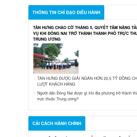
Tài liệu KỲ HỌP THỨ 3 (KỲ HỌP THƯỜNG LỆ GIỮA 
2026) CỦA HĐND XÃ TÂN HƯNG KHÓA XIII, NHIỆM K
2031
XÃ TÂN HƯNG: NHÌN LẠI DẤU ẤN NHIỆM KỲ 2021 - 2
CỦA HỘI ĐỒNG NHÂN DÂN XÃ KHÓA XII
THÔNG TIN CHỈ ĐẠO ĐIỀU HÀNH
TÂN HƯNG CHÀO CỜ THÁNG 5, QUYẾT TÂM NÂNG T
VỤ KHI ĐỒNG NAI TRỞ THÀNH THÀNH PHỐ TRỰC TH
TRUNG ƯƠNG
TÂN HƯNG ĐƯỢC GIẢI NGÂN HƠN 20,5 TỶ ĐỒNG CH
LƯỢT KHÁCH HÀNG
Người dân Đồng Nai được gì khi địa phương trở thành t