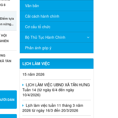
Tìm
ÔNG XÂY
HƯƠNG
Giới thiệu
Tin Tức - Sự kiện
TRANG
G 8
Văn bản
Cải cách hành chính
- Điểm tựa
ên vững...
Cơ cấu tổ chức
 HỘI
Bộ Thủ Tục Hành Chính
GHIÊN
Phản ánh góp ý
UNG
Lịch làm việc UBND xã Tân Hưng, tuần
 XÃ TÂN
LỊCH LÀM VIỆC
15 năm 2026
LỊCH LÀM VIỆC UBND XÃ TÂN HƯNG
Tuần 14 (từ ngày 6/4 đến ngày