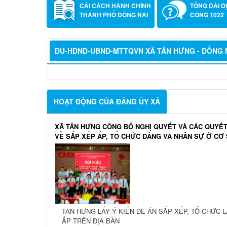
CHUYỂN ĐỔI SỐ XÃ TÂN
DỊCH VỤ C
HƯNG
TUYẾN
CẢI CÁCH HÀNH CHÍNH
TỔNG ĐÀI D
THÀNH PHỐ ĐỒNG NAI
CÔNG 1022
ĐU-HĐND-UBND-MTTQVN XÃ TÂN HƯNG - ĐỒNG 
HOẠT ĐỘNG CỦA ĐẢNG ỦY XÃ
XÃ TÂN HƯNG CÔNG BỐ NGHỊ QUYẾT VÀ CÁC QUYẾT
VỀ SẮP XẾP ẤP, TỔ CHỨC ĐẢNG VÀ NHÂN SỰ Ở CƠ