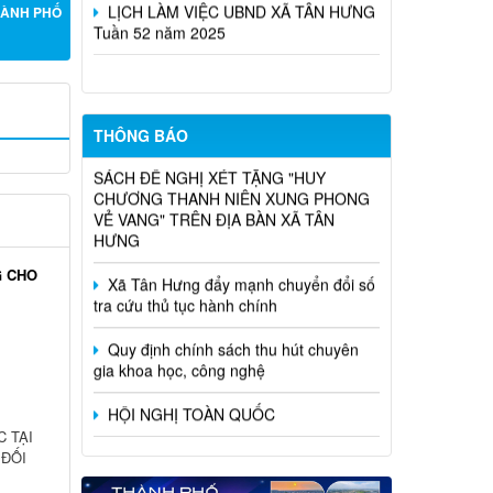
10/4/2026)
Lịch làm việc tuần 11 tháng 3 năm
GƯỜI DÂN
2026 từ ngày 16/3 đến 20/3/2026
LỊCH LÀM VIỆC UBND XÃ TÂN HƯNG
Tuần 52 năm 2025
HÀNH PHỐ
THÔNG BÁO CÔNG KHAI DANH
THÔNG BÁO
SÁCH ĐỀ NGHỊ XÉT TẶNG "HUY
CHƯƠNG THANH NIÊN XUNG PHONG
VẺ VANG" TRÊN ĐỊA BÀN XÃ TÂN
HƯNG
Xã Tân Hưng đẩy mạnh chuyển đổi số
tra cứu thủ tục hành chính
G CHO
Quy định chính sách thu hút chuyên
gia khoa học, công nghệ