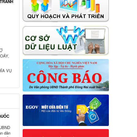
 TRANH
RỢ
OÁY,
ĨA VỤ