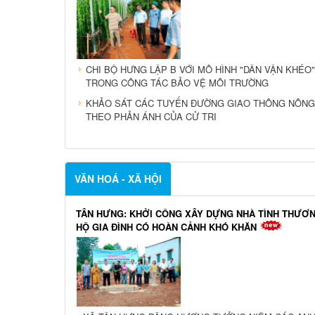
NÔNG THÔN MỚI - NÔNG NGHIỆP
CHÀNG TRAI 9X TIÊN PHONG LẬP NGHIỆP, LÀM GIÀ
HÌNH TRỒNG SƯƠNG SÂM HỮU CƠ
CHI BỘ HƯNG LẬP B VỚI MÔ HÌNH "DÂN VẬN KHÉO"
TRONG CÔNG TÁC BẢO VỆ MÔI TRƯỜNG
KHẢO SÁT CÁC TUYẾN ĐƯỜNG GIAO THÔNG NÔNG
THEO PHẢN ÁNH CỦA CỬ TRI
VĂN HOÁ - XÃ HỘI
TÂN HƯNG: KHỞI CÔNG XÂY DỰNG NHÀ TÌNH THƯƠ