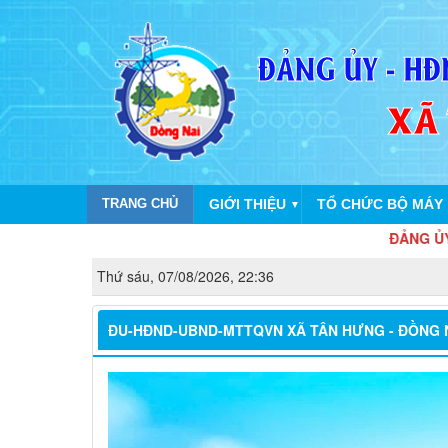
TRANG CHỦ
GIỚI THIỆU
TỔ CHỨC BỘ MÁY
▼
ĐẢNG ỦY - HĐND - U
Thứ sáu, 07/08/2026, 22:36
ĐU-HĐND-UBND-MTTQVN XÃ TÂN HƯNG - ĐỒNG 