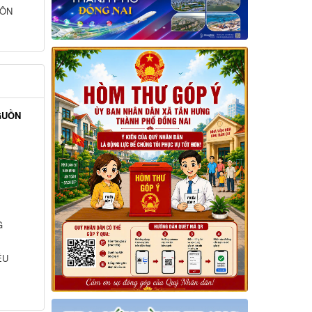
HỘI NGHỊ TOÀN QUỐC
 TẠI
 ĐỐI
HÔN
GUỒN