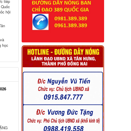
QUỐC
-UBND
ân dân
c tiếp
0 Quốc
ốc hội
Tân
 và
g học
2026