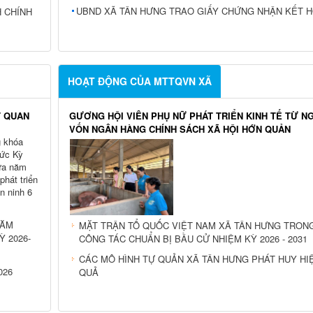
ĐOÀN KIỂM TRA LIÊN NGÀNH TRUNG ƯƠNG LÀM VIỆC
XÃ TÂN HƯNG VỀ THỰC HIỆN CHÍNH SÁCH TÍN DỤNG
ẠI CÁC
VỚI NGƯỜI CHẤP HÀNH XONG ÁN PHẠT TÙ
UBND XÃ TÂN HƯNG TRAO GIẤY CHỨNG NHẬN KẾT 
H CHÍNH
HOẠT ĐỘNG CỦA MTTQVN XÃ
T QUAN
GƯƠNG HỘI VIÊN PHỤ NỮ PHÁT TRIỂN KINH TẾ TỪ N
VỐN NGÂN HÀNG CHÍNH SÁCH XÃ HỘI HỚN QUẢN
 khóa
hức Kỳ
iữa năm
phát triển
an ninh 6