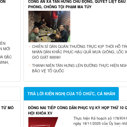
LIỆT SĨ
AN NINH - QUỐC PHÒNG
HÔN
CÔNG AN XÃ TÂN HƯNG CHỦ ĐỘNG, QUYẾT LIỆT ĐẤU
PHÒNG, CHỐNG TỘI PHẠM MA TÚY
NỀN
CHIẾN SĨ DÂN QUÂN THƯỜNG TRỰC KỊP THỜI HỖ T
N MỚI
NHÂN DÂN KHẮC PHỤC HẬU QUẢ MƯA GIÔNG, LỐC X
UA ĐẶC
GIÓ GIẬT MẠNH
MINH,
THANH NIÊN TÂN HƯNG LÊN ĐƯỜNG THỰC HIỆN NGH
BẢO VỆ TỔ QUỐC