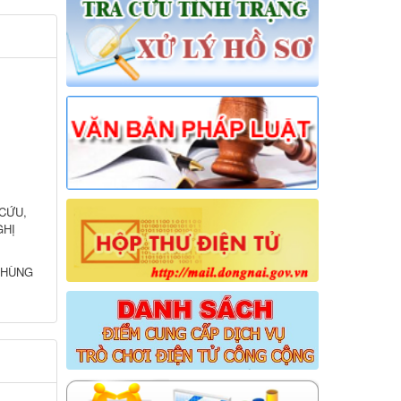
G
ỆU
CỨU,
GHỊ
 HÙNG