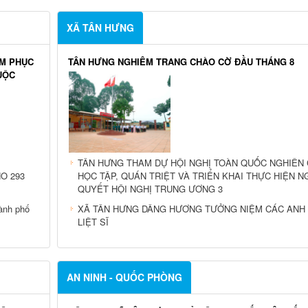
NĂM
MẶT TRẬN TỔ QUỐC VIỆT NAM XÃ TÂN HƯNG TRON
Ỳ 2026-
CÔNG TÁC CHUẨN BỊ BẦU CỬ NHIỆM KỲ 2026 - 2031
CÁC MÔ HÌNH TỰ QUẢN XÃ TÂN HƯNG PHÁT HUY HI
026
QUẢ
XÃ TÂN HƯNG
ẦM PHỤC
TÂN HƯNG NGHIÊM TRANG CHÀO CỜ ĐẦU THÁNG 8
UỘC
TÂN HƯNG THAM DỰ HỘI NGHỊ TOÀN QUỐC NGHIÊN 
O 293
HỌC TẬP, QUÁN TRIỆT VÀ TRIỂN KHAI THỰC HIỆN N
QUYẾT HỘI NGHỊ TRUNG ƯƠNG 3
hành phố
XÃ TÂN HƯNG DÂNG HƯƠNG TƯỞNG NIỆM CÁC ANH