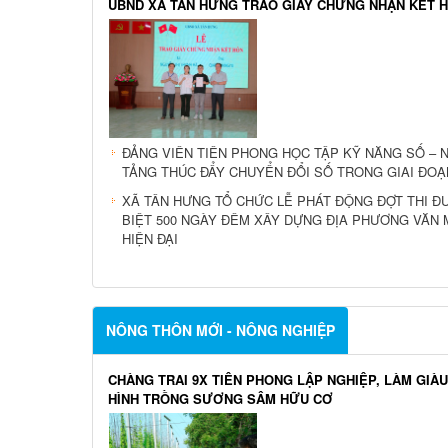
trực thuộc Trung ương?
CẢI CÁCH HÀNH CHÍNH
UBND XÃ TÂN HƯNG TRAO GIẤY CHỨNG NHẬN KẾT 
ĐẢNG VIÊN TIÊN PHONG HỌC TẬP KỸ NĂNG SỐ – 
TẢNG THÚC ĐẨY CHUYỂN ĐỔI SỐ TRONG GIAI ĐOẠ
XÃ TÂN HƯNG TỔ CHỨC LỄ PHÁT ĐỘNG ĐỢT THI Đ
BIỆT 500 NGÀY ĐÊM XÂY DỰNG ĐỊA PHƯƠNG VĂN 
HIỆN ĐẠI