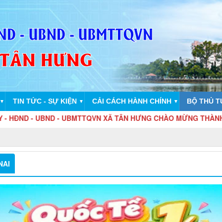
TIN TỨC - SỰ KIỆN
CẢI CÁCH HÀNH CHÍNH
BỘ THỦ T
▼
▼
▼
BND - UBMTTQVN XÃ TÂN HƯNG CHÀO MỪNG THÀNH LẬP THÀNH
NAI