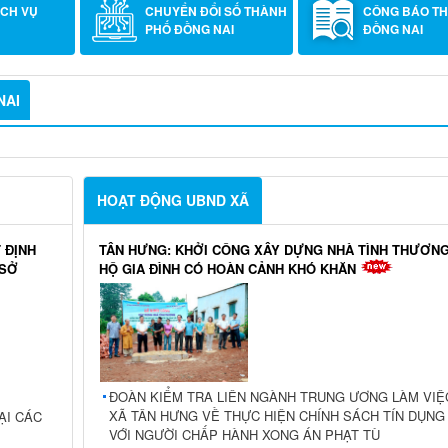
ÔNG TRỰC
TRA CỨU THỦ TỤC
LẤY Ý KIẾN N
HÀNH CHÍNH
ỊCH VỤ
CHUYỂN ĐỔI SỐ THÀNH
CÔNG BÁO T
PHỐ ĐỒNG NAI
ĐỒNG NAI
NAI
HOẠT ĐỘNG UBND XÃ
 ĐỊNH
TÂN HƯNG: KHỞI CÔNG XÂY DỰNG NHÀ TÌNH THƯƠN
 SỞ
HỘ GIA ĐÌNH CÓ HOÀN CẢNH KHÓ KHĂN