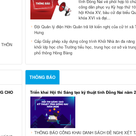
TRẢ LỜI KIẾN NGHỊ CỦA TỔ CHỨC, CÁ NHÂN
U TỪ MÔ
ĐỒNG NAI TIẾP CÔNG DÂN PHỤC VỤ KỲ HỌP THỨ 10 
HỘI KHÓA XV
Thực hiện Kế hoạch số 178/KH
ngày 18/11/2025 của Ủy ban nh
tỉnh Đồng Nai về phối hợp tổ chứ
công dân phục vụ Kỳ họp thứ 1
hội Khóa XV, bầu cử đại biểu Qu
khóa XVI và đại...
Đội Quản lý điện Hớn Quản trả lời kiến nghị của cử tri xã 
Hưng
Cấp Giấy phép xây dựng công trình Khối Nhà ăn đa năng
 THÔN
khối lớp học cho Trường tiểu học, trung học cơ sở và trun
phổ thông Hồng Bàng
THÔNG BÁO
NG CHO
Triển khai Hội thi Sáng tạo kỹ thuật tỉnh Đồng Nai năm 