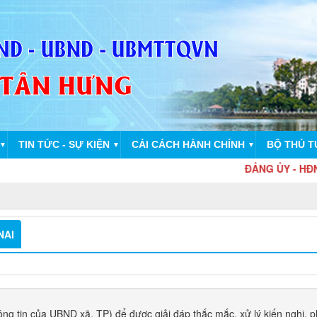
TIN TỨC - SỰ KIỆN
CẢI CÁCH HÀNH CHÍNH
BỘ THỦ T
▼
▼
▼
ĐẢNG ỦY - HĐND - 
NAI
g tin của UBND xã, TP) để được giải đáp thắc mắc, xử lý kiến nghị, 