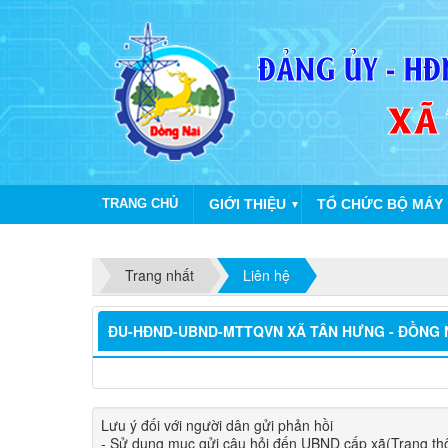
TRANG CHỦ
GIỚI THIỆU
TỔ CHỨC BỘ MÁY
▼
Trang nhất
Liên hệ
ĐU-HĐND-UBND-MTTQVN XÃ TÂN HƯNG - ĐỒNG 
Lưu ý đối với người dân gửi phản hồi
- Sử dụng mục gửi câu hỏi đến UBND cấp xã(Trang thôn