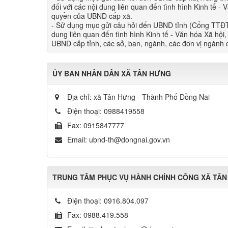
đối với các nội dung liên quan đến tình hìn​h Kinh tế 
quyền của UBND cấp xã.
- Sử dụng mục gửi câu hỏi đến UBND tỉnh (Cổng TTĐT tỉ
dung liên quan đến tình hình Kinh tế - Văn hóa Xã hội
UBND cấp tỉnh, các sở, ban, ngành, các đơn vị ngành d
ỦY BAN NHÂN DÂN XÃ TÂN HƯNG
Địa chỉ:
xã Tân Hưng - Thành Phố Đồng Nai
Điện thoại:
0988419558
Fax:
0915847777
Email:
ubnd-th@dongnai.gov.vn
TRUNG TÂM PHỤC VỤ HÀNH CHÍNH CÔNG XÃ TÂ
Điện thoại:
0916.804.097
Fax:
0988.419.558