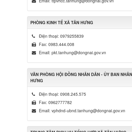
Email:
ttpvhcc.tanhung@dongnai.gov.vn
PHÒNG KINH TẾ XÃ TÂN HƯNG
Điện thoại:
0979255839
Fax:
0983.444.008
Email:
pkt.tanhung@dongnai.gov.vn
VĂN PHÒNG HỘI ĐỒNG NHÂN DÂN - ỦY BAN NHÂN
HƯNG
Điện thoại:
0908.245.575
Fax:
0962777782
Email:
vphdnd-ubnd.tanhung@dongnai.gov.vn