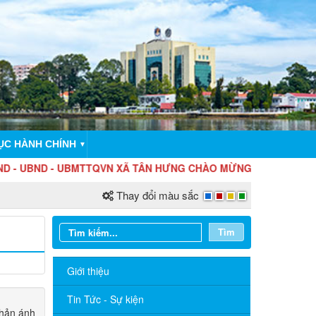
ỤC HÀNH CHÍNH
▼
UBND - UBMTTQVN XÃ TÂN HƯNG CHÀO MỪNG THÀNH LẬP THÀN
Thay đổi màu sắc
Tìm
Giới thiệu
Tin Tức - Sự kiện
phản ánh