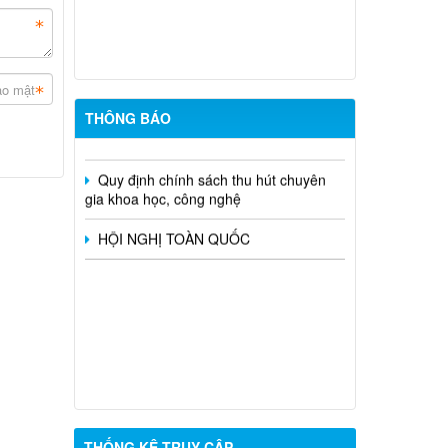
SÁCH ĐỀ NGHỊ XÉT TẶNG "HUY
CHƯƠNG THANH NIÊN XUNG PHONG
VẺ VANG" TRÊN ĐỊA BÀN XÃ TÂN
HƯNG
Xã Tân Hưng đẩy mạnh chuyển đổi số
THÔNG BÁO
tra cứu thủ tục hành chính
Quy định chính sách thu hút chuyên
gia khoa học, công nghệ
HỘI NGHỊ TOÀN QUỐC
THỐNG KÊ TRUY CẬP