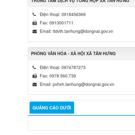
TRUNG TÂM DỊCH VỤ TỔNG HỢP XÃ TÂN HƯNG
Điện thoại:
0918456369
Fax:
0913001711
Email:
ttdvth.tanhung@dongnai.gov.vn
PHÒNG VĂN HÓA - XÃ HỘI XÃ TÂN HƯNG
Điện thoại:
0974787273
Fax:
0978.560.739
Email:
pvhxh.tanhung@dongnai.gov.vn
QUẢNG CÁO DƯỚI