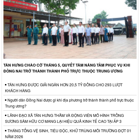
TÂN HƯNG CHÀO CỜ THÁNG 5, QUYẾT TÂM NÂNG TẦM PHỤC VỤ KHI
ĐỒNG NAI TRỞ THÀNH THÀNH PHỐ TRỰC THUỘC TRUNG ƯƠNG
TÂN HƯNG ĐƯỢC GIẢI NGÂN HƠN 20,5 TỶ ĐỒNG CHO 293 LƯỢT
KHÁCH HÀNG
Người dân Đồng Nai được gì khi địa phương trở thành thành phố trực thuộc
Trung ương?
LÃNH ĐẠO XÃ TÂN HƯNG THĂM VÀ ĐỘNG VIÊN MÔ HÌNH TRỒNG
SƯƠNG SÂM HỮU CƠ MANG LẠI HIỆU QUẢ KINH TẾ CAO TẠI ẤP 3
THÁNG TỔNG VỆ SINH, TIÊU ĐỘC, KHỬ TRÙNG MÔI TRƯỜNG ĐỢT 01
NĂM 2026