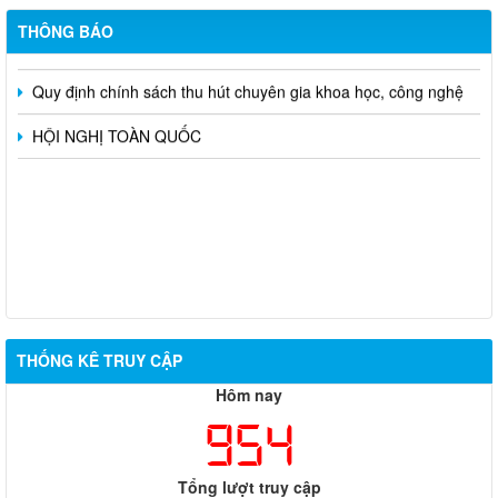
Xã Tân Hưng đẩy mạnh chuyển đổi số tra cứu thủ tục hành
THÔNG BÁO
chính
Quy định chính sách thu hút chuyên gia khoa học, công nghệ
HỘI NGHỊ TOÀN QUỐC
THỐNG KÊ TRUY CẬP
Hôm nay
954
Tổng lượt truy cập