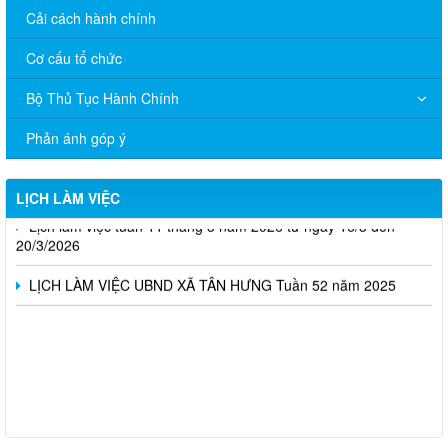
Cải cách hành chính
Cơ cấu tổ chức
Bộ Thủ Tục Hành Chính
Lịch làm việc UBND xã Tân Hưng, tuần 15 năm 2026
Phản ánh góp ý
LỊCH LÀM VIỆC UBND XÃ TÂN HƯNG Tuần 14 (từ ngày 6/4
đến ngày 10/4/2026)
LỊCH LÀM VIỆC
Lịch làm việc tuần 11 tháng 3 năm 2026 từ ngày 16/3 đến
20/3/2026
LỊCH LÀM VIỆC UBND XÃ TÂN HƯNG Tuần 52 năm 2025
THÔNG BÁO CÔNG KHAI DANH SÁCH ĐỀ NGHỊ XÉT TẶNG
"HUY CHƯƠNG THANH NIÊN XUNG PHONG VẺ VANG" TRÊN
ĐỊA BÀN XÃ TÂN HƯNG