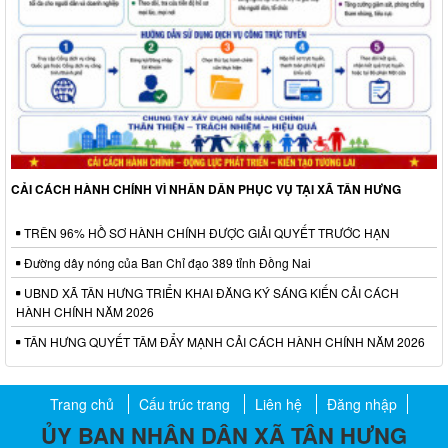
CẢI CÁCH HÀNH CHÍNH VÌ NHÂN DÂN PHỤC VỤ TẠI XÃ TÂN HƯNG
TRÊN 96% HỒ SƠ HÀNH CHÍNH ĐƯỢC GIẢI QUYẾT TRƯỚC HẠN
Đường dây nóng của Ban Chỉ đạo 389 tỉnh Đồng Nai
UBND XÃ TÂN HƯNG TRIỂN KHAI ĐĂNG KÝ SÁNG KIẾN CẢI CÁCH
HÀNH CHÍNH NĂM 2026
TÂN HƯNG QUYẾT TÂM ĐẨY MẠNH CẢI CÁCH HÀNH CHÍNH NĂM 2026
Trang chủ
Cấu trúc trang
Liên hệ
Đăng nhập
ỦY BAN NHÂN DÂN XÃ TÂN HƯNG