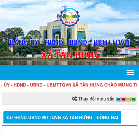
 - HĐND - UBND - UBMTTQVN XÃ TÂN HƯNG CHÀO MỪNG THÀN
Thay đổi màu sắc
ĐU-HĐND-UBND-MTTQVN XÃ TÂN HƯNG - ĐỒNG NAI