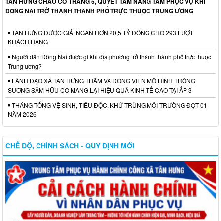
TÂN HƯNG CHÀO CỜ THÁNG 5, QUYẾT TÂM NÂNG TẦM PHỤC VỤ KHI
ĐỒNG NAI TRỞ THÀNH THÀNH PHỐ TRỰC THUỘC TRUNG ƯƠNG
TÂN HƯNG ĐƯỢC GIẢI NGÂN HƠN 20,5 TỶ ĐỒNG CHO 293 LƯỢT
KHÁCH HÀNG
Người dân Đồng Nai được gì khi địa phương trở thành thành phố trực thuộc
Trung ương?
LÃNH ĐẠO XÃ TÂN HƯNG THĂM VÀ ĐỘNG VIÊN MÔ HÌNH TRỒNG
SƯƠNG SÂM HỮU CƠ MANG LẠI HIỆU QUẢ KINH TẾ CAO TẠI ẤP 3
THÁNG TỔNG VỆ SINH, TIÊU ĐỘC, KHỬ TRÙNG MÔI TRƯỜNG ĐỢT 01
NĂM 2026
CHẾ ĐỘ, CHÍNH SÁCH - QUY ĐỊNH MỚI