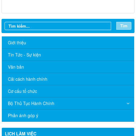
Tìm
Giới thiệu
Tin Tức - Sự kiện
Văn bản
Cải cách hành chính
Cơ cấu tổ chức
Bộ Thủ Tục Hành Chính
Lịch làm việc UBND xã Tân Hưng, tuần 15 năm 2026
Phản ánh góp ý
LỊCH LÀM VIỆC UBND XÃ TÂN HƯNG Tuần 14 (từ ngày 6/4
đến ngày 10/4/2026)
LỊCH LÀM VIỆC
Lịch làm việc tuần 11 tháng 3 năm 2026 từ ngày 16/3 đến