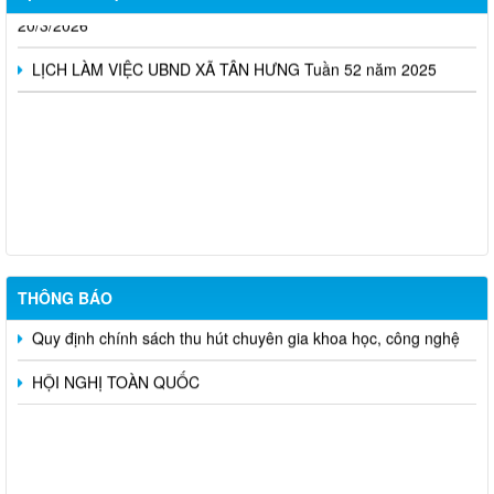
20/3/2026
LỊCH LÀM VIỆC UBND XÃ TÂN HƯNG Tuần 52 năm 2025
THÔNG BÁO CÔNG KHAI DANH SÁCH ĐỀ NGHỊ XÉT TẶNG
"HUY CHƯƠNG THANH NIÊN XUNG PHONG VẺ VANG" TRÊN
ĐỊA BÀN XÃ TÂN HƯNG
Xã Tân Hưng đẩy mạnh chuyển đổi số tra cứu thủ tục hành
chính
THÔNG BÁO
Quy định chính sách thu hút chuyên gia khoa học, công nghệ
HỘI NGHỊ TOÀN QUỐC