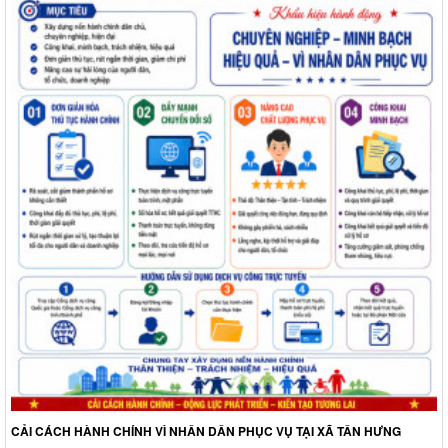
CẢI CÁCH HÀNH CHÍNH VÌ NHÂN DÂN PHỤC VỤ TẠI XÃ TÂN HƯNG