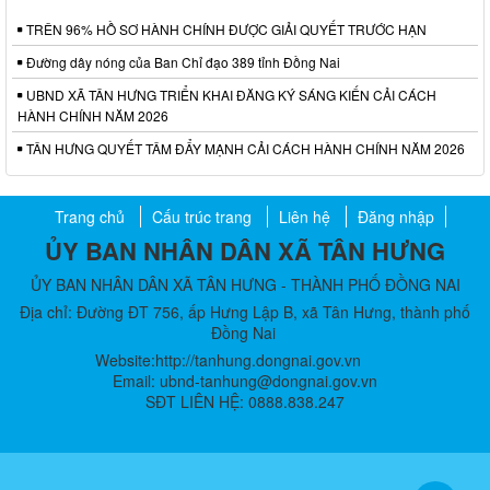
TRÊN 96% HỒ SƠ HÀNH CHÍNH ĐƯỢC GIẢI QUYẾT TRƯỚC HẠN
Đường dây nóng của Ban Chỉ đạo 389 tỉnh Đồng Nai
UBND XÃ TÂN HƯNG TRIỂN KHAI ĐĂNG KÝ SÁNG KIẾN CẢI CÁCH
HÀNH CHÍNH NĂM 2026
TÂN HƯNG QUYẾT TÂM ĐẨY MẠNH CẢI CÁCH HÀNH CHÍNH NĂM 2026
Trang chủ
Cấu trúc trang
Liên hệ
Đăng nhập
ỦY BAN NHÂN DÂN XÃ TÂN HƯNG
ỦY BAN NHÂN DÂN XÃ TÂN HƯNG - THÀNH PHỐ ĐỒNG NAI
Địa chỉ: Đường ĐT 756, ấp Hưng Lập B, xã Tân Hưng, thành phố
Đồng Nai
Website:http://tanhung.dongnai.gov.vn
Email: ubnd-tanhung@dongnai.gov.vn​
SĐT LIÊN HỆ: 0888.838.247