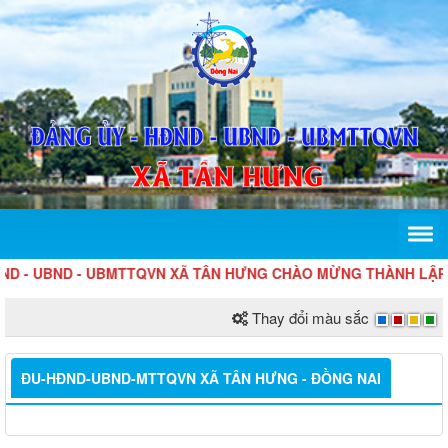
 UBND - UBMTTQVN XÃ TÂN HƯNG CHÀO MỪNG THÀNH LẬP THÀ
Thay đổi màu sắc
ĐU-HĐND-UBND-MTTQVN XÃ TÂN HƯNG - ĐỒNG NAI