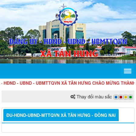
 HĐND - UBND - UBMTTQVN XÃ TÂN HƯNG CHÀO MỪNG THÀNH 
Thay đổi màu sắc
ĐU-HĐND-UBND-MTTQVN XÃ TÂN HƯNG - ĐỒNG NAI