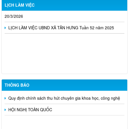
LỊCH LÀM VIỆC
Lịch làm việc tuần 11 tháng 3 năm 2026 từ ngày 16/3 đến
20/3/2026
LỊCH LÀM VIỆC UBND XÃ TÂN HƯNG Tuần 52 năm 2025
THÔNG BÁO CÔNG KHAI DANH SÁCH ĐỀ NGHỊ XÉT TẶNG
"HUY CHƯƠNG THANH NIÊN XUNG PHONG VẺ VANG" TRÊN
ĐỊA BÀN XÃ TÂN HƯNG
Xã Tân Hưng đẩy mạnh chuyển đổi số tra cứu thủ tục hành
THÔNG BÁO
chính
Quy định chính sách thu hút chuyên gia khoa học, công nghệ
HỘI NGHỊ TOÀN QUỐC