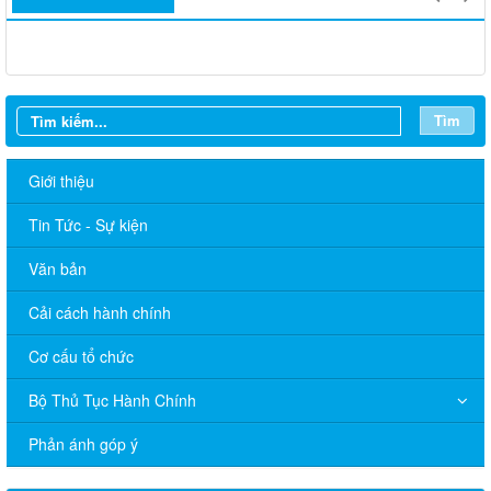
Tìm
Giới thiệu
Tin Tức - Sự kiện
Văn bản
Cải cách hành chính
Cơ cấu tổ chức
Bộ Thủ Tục Hành Chính
Lịch làm việc UBND xã Tân Hưng, tuần 15 năm 2026
Phản ánh góp ý
LỊCH LÀM VIỆC UBND XÃ TÂN HƯNG Tuần 14 (từ ngày 6/4
đến ngày 10/4/2026)