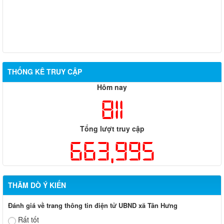
THỐNG KÊ TRUY CẬP
Hôm nay
811
Tổng lượt truy cập
663,995
THĂM DÒ Ý KIẾN
Đánh giá về trang thông tin điện tử UBND xã Tân Hưng
Rất tốt