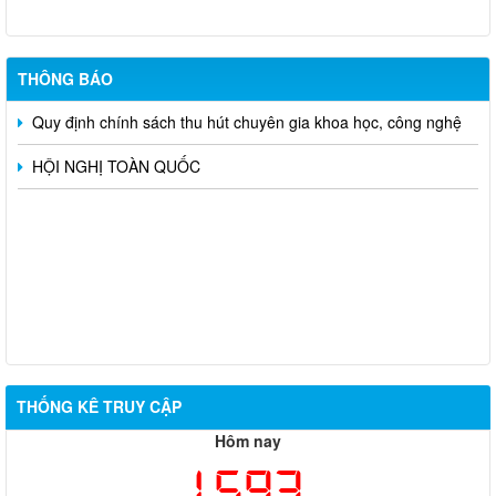
ĐỊA BÀN XÃ TÂN HƯNG
Xã Tân Hưng đẩy mạnh chuyển đổi số tra cứu thủ tục hành
chính
THÔNG BÁO
Quy định chính sách thu hút chuyên gia khoa học, công nghệ
HỘI NGHỊ TOÀN QUỐC
THỐNG KÊ TRUY CẬP
Hôm nay
1,593