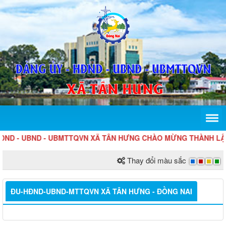
ĐND - UBND - UBMTTQVN XÃ TÂN HƯNG CHÀO MỪNG THÀNH LẬ
Thay đổi màu sắc
ĐU-HĐND-UBND-MTTQVN XÃ TÂN HƯNG - ĐỒNG NAI