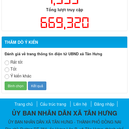
Tổng lượt truy cập
669,320
THĂM DÒ Ý KIẾN
Đánh giá về trang thông tin điện tử UBND xã Tân Hưng
Rất tốt
Tốt
Ý kiến khác
Trang chủ
Cấu trúc trang
Liên hệ
Đăng nhập
ỦY BAN NHÂN DÂN XÃ TÂN HƯNG
ỦY BAN NHÂN DÂN XÃ TÂN HƯNG - THÀNH PHỐ ĐỒNG NAI