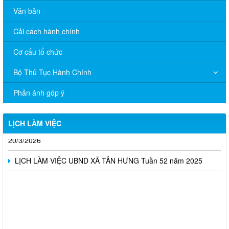
Văn bản
Cải cách hành chính
Cơ cấu tổ chức
Bộ Thủ Tục Hành Chính
Lịch làm việc UBND xã Tân Hưng, tuần 15 năm 2026
Phản ánh góp ý
LỊCH LÀM VIỆC UBND XÃ TÂN HƯNG Tuần 14 (từ ngày 6/4
đến ngày 10/4/2026)
LỊCH LÀM VIỆC
Lịch làm việc tuần 11 tháng 3 năm 2026 từ ngày 16/3 đến
20/3/2026
LỊCH LÀM VIỆC UBND XÃ TÂN HƯNG Tuần 52 năm 2025
THÔNG BÁO CÔNG KHAI DANH SÁCH ĐỀ NGHỊ XÉT TẶNG
"HUY CHƯƠNG THANH NIÊN XUNG PHONG VẺ VANG" TRÊN