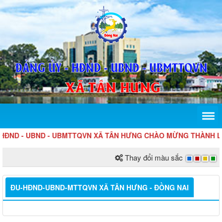
 - UBND - UBMTTQVN XÃ TÂN HƯNG CHÀO MỪNG THÀNH LẬP T
Thay đổi màu sắc
ĐU-HĐND-UBND-MTTQVN XÃ TÂN HƯNG - ĐỒNG NAI