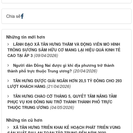
Chia sẻ
Những tin mới hơn
LÃNH ĐẠO XÃ TÂN HƯNG THĂM VÀ ĐỘNG VIÊN MÔ HÌNH
TRỒNG SƯƠNG SÂM HỮU CƠ MANG LẠI HIỆU QUẢ KINH TẾ
(09/04/2026)
CAO TẠI ẤP 3
Người dân Đồng Nai được gì khi địa phương trở thành
(20/04/2026)
thành phố trực thuộc Trung ương?
TÂN HƯNG ĐƯỢC GIẢI NGÂN HƠN 20,5 TỶ ĐỒNG CHO 293
(21/04/2026)
LƯỢT KHÁCH HÀNG
TÂN HƯNG CHÀO CỜ THÁNG 5, QUYẾT TÂM NÂNG TẦM
PHỤC VỤ KHI ĐỒNG NAI TRỞ THÀNH THÀNH PHỐ TRỰC
(04/05/2026)
THUỘC TRUNG ƯƠNG
Những tin cũ hơn
XÃ TÂN HƯNG TRIỂN KHAI KẾ HOẠCH PHÁT TRIỂN VÙNG
SẢN XUẤT RAU AN TOÀN TẬP TRUNG ĐẾN NĂM 2030