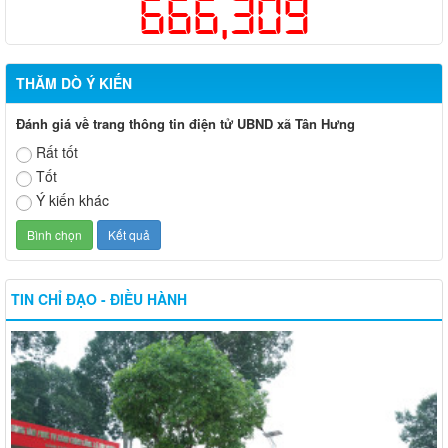
666,309
THĂM DÒ Ý KIẾN
Đánh giá về trang thông tin điện tử UBND xã Tân Hưng
Rất tốt
Tốt
Ý kiến khác
TIN CHỈ ĐẠO - ĐIỀU HÀNH