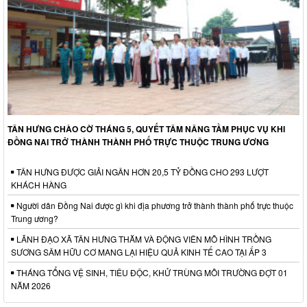
TÂN HƯNG CHÀO CỜ THÁNG 5, QUYẾT TÂM NÂNG TẦM PHỤC VỤ KHI
ĐỒNG NAI TRỞ THÀNH THÀNH PHỐ TRỰC THUỘC TRUNG ƯƠNG
TÂN HƯNG ĐƯỢC GIẢI NGÂN HƠN 20,5 TỶ ĐỒNG CHO 293 LƯỢT
KHÁCH HÀNG
Người dân Đồng Nai được gì khi địa phương trở thành thành phố trực thuộc
Trung ương?
LÃNH ĐẠO XÃ TÂN HƯNG THĂM VÀ ĐỘNG VIÊN MÔ HÌNH TRỒNG
SƯƠNG SÂM HỮU CƠ MANG LẠI HIỆU QUẢ KINH TẾ CAO TẠI ẤP 3
THÁNG TỔNG VỆ SINH, TIÊU ĐỘC, KHỬ TRÙNG MÔI TRƯỜNG ĐỢT 01
NĂM 2026