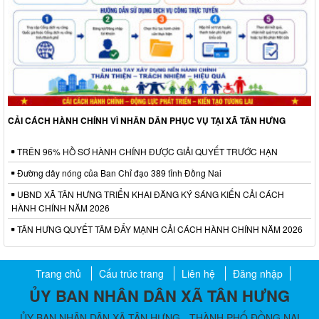
CẢI CÁCH HÀNH CHÍNH VÌ NHÂN DÂN PHỤC VỤ TẠI XÃ TÂN HƯNG
TRÊN 96% HỒ SƠ HÀNH CHÍNH ĐƯỢC GIẢI QUYẾT TRƯỚC HẠN
Đường dây nóng của Ban Chỉ đạo 389 tỉnh Đồng Nai
UBND XÃ TÂN HƯNG TRIỂN KHAI ĐĂNG KÝ SÁNG KIẾN CẢI CÁCH
HÀNH CHÍNH NĂM 2026
TÂN HƯNG QUYẾT TÂM ĐẨY MẠNH CẢI CÁCH HÀNH CHÍNH NĂM 2026
Trang chủ
Cấu trúc trang
Liên hệ
Đăng nhập
ỦY BAN NHÂN DÂN XÃ TÂN HƯNG
ỦY BAN NHÂN DÂN XÃ TÂN HƯNG - THÀNH PHỐ ĐỒNG NAI