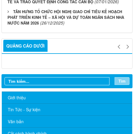
(07/01/2026)
TẾ VÀ TRAO QUYẾT ĐỊNH CÔNG TÁC CÁN BỘ
TÂN HƯNG TỔ CHỨC HỘI NGHỊ GIAO CHỈ TIÊU KẾ HOẠCH
PHÁT TRIỂN KINH TẾ – XÃ HỘI VÀ DỰ TOÁN NGÂN SÁCH NHÀ
(26/12/2025)
NƯỚC NĂM 2026
QUẢNG CÁO DƯỚI
Tìm
Giới thiệu
Tin Tức - Sự kiện
Văn bản
Cải cách hành chính