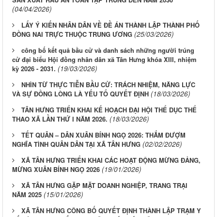
(04/04/2026)
LẤY Ý KIẾN NHÂN DÂN VỀ ĐỀ ÁN THÀNH LẬP THÀNH PHỐ
(25/03/2026)
ĐỒNG NAI TRỰC THUỘC TRUNG ƯƠNG
công bố kết quả bầu cử và danh sách những người trúng
cử đại biểu Hội đồng nhân dân xã Tân Hưng khóa XIII, nhiệm
(19/03/2026)
kỳ 2026 - 2031.
NHÌN TỪ THỰC TIỄN BẦU CỬ: TRÁCH NHIỆM, NĂNG LỰC
(18/03/2026)
VÀ SỰ ĐỒNG LÒNG LÀ YẾU TỐ QUYẾT ĐỊNH
TÂN HƯNG TRIỂN KHAI KẾ HOẠCH ĐẠI HỘI THỂ DỤC THỂ
(18/03/2026)
THAO XÃ LẦN THỨ I NĂM 2026.
TẾT QUÂN – DÂN XUÂN BÍNH NGỌ 2026: THẮM ĐƯỢM
(02/02/2026)
NGHĨA TÌNH QUÂN DÂN TẠI XÃ TÂN HƯNG
XÃ TÂN HƯNG TRIỂN KHAI CÁC HOẠT ĐỘNG MỪNG ĐẢNG,
(19/01/2026)
MỪNG XUÂN BÍNH NGỌ 2026
XÃ TÂN HƯNG GẶP MẶT DOANH NGHIỆP, TRANG TRẠI
(15/01/2026)
NĂM 2025
XÃ TÂN HƯNG CÔNG BỐ QUYẾT ĐỊNH THÀNH LẬP TRẠM Y