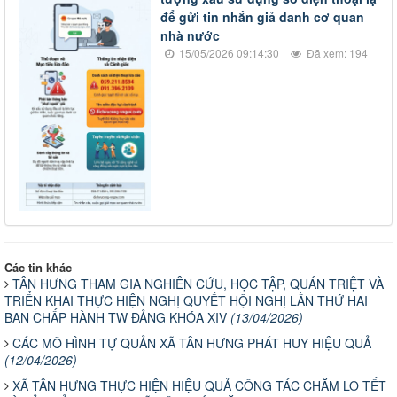
để gửi tin nhắn giả danh cơ quan
nhà nước
15/05/2026 09:14:30
Đã xem: 194
Các tin khác
TÂN HƯNG THAM GIA NGHIÊN CỨU, HỌC TẬP, QUÁN TRIỆT VÀ
TRIỂN KHAI THỰC HIỆN NGHỊ QUYẾT HỘI NGHỊ LẦN THỨ HAI
BAN CHẤP HÀNH TW ĐẢNG KHÓA XIV
(13/04/2026)
CÁC MÔ HÌNH TỰ QUẢN XÃ TÂN HƯNG PHÁT HUY HIỆU QUẢ
(12/04/2026)
XÃ TÂN HƯNG THỰC HIỆN HIỆU QUẢ CÔNG TÁC CHĂM LO TẾT