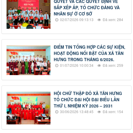
QUYẾT VÀ CÁC QUYẾT ĐỊNH VỀ
SẮP XẾP ẤP, TỔ CHỨC ĐẢNG VÀ
NHÂN SỰ Ở CƠ SỞ
02/07/2026 09:13:13
Đã xem: 284
ĐIỂM TIN TỔNG HỢP CÁC SỰ KIỆN,
HOẠT ĐỘNG NỔI BẬT CỦA XÃ TÂN
HƯNG TRONG THÁNG 6/2026.
01/07/2026 10:00:34
Đã xem: 259
HỘI CHỮ THẬP ĐỎ XÃ TÂN HƯNG
TỔ CHỨC ĐẠI HỘI ĐẠI BIỂU LẦN
THỨ I, NHIỆM KỲ 2026 – 2031
30/06/2026 13:48:45
Đã xem: 154