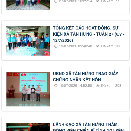
27/07/2026 10:25:14
Đã xem: 77
TỔNG KẾT CÁC HOẠT ĐỘNG, SỰ
KIỆN XÃ TÂN HƯNG - TUẦN 27 (6/7 -
12/7/2026)
13/07/2026 09:40:40
Đã xem: 186
UBND XÃ TÂN HƯNG TRAO GIẤY
CHỨNG NHẬN KẾT HÔN
10/07/2026 14:52:58
Đã xem: 208
LÃNH ĐẠO XÃ TÂN HƯNG THĂM,
ĐỘNG VIÊN CHIẾN SĨ TÌNH NGUYỆN