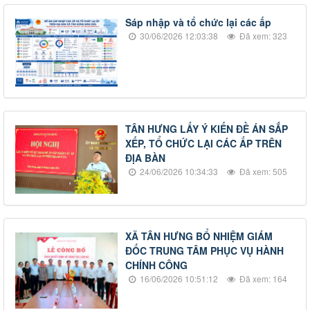
Sáp nhập và tổ chức lại các ấp
30/06/2026 12:03:38
Đã xem: 323
TÂN HƯNG LẤY Ý KIẾN ĐỀ ÁN SẮP
XẾP, TỔ CHỨC LẠI CÁC ẤP TRÊN
ĐỊA BÀN
24/06/2026 10:34:33
Đã xem: 505
XÃ TÂN HƯNG BỔ NHIỆM GIÁM
ĐỐC TRUNG TÂM PHỤC VỤ HÀNH
CHÍNH CÔNG
16/06/2026 10:51:12
Đã xem: 164