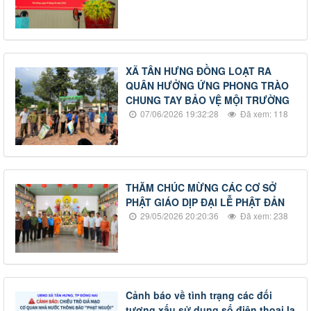
XÃ TÂN HƯNG ĐỒNG LOẠT RA
QUÂN HƯỞNG ỨNG PHONG TRÀO
CHUNG TAY BẢO VỆ MỘI TRƯỜNG
07/06/2026 19:32:28
Đã xem: 118
THĂM CHÚC MỪNG CÁC CƠ SỞ
PHẬT GIÁO DỊP ĐẠI LỄ PHẬT ĐẢN
29/05/2026 20:20:36
Đã xem: 238
Cảnh báo về tình trạng các đối
tượng xấu sử dụng số điện thoại lạ