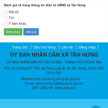
Đánh giá về trang thông tin điện tử UBND xã Tân Hưng
Rất tốt
Tốt
Ý kiến khác
Trang chủ
Cấu trúc trang
Liên hệ
Đăng nhập
ỦY BAN NHÂN DÂN XÃ TÂN HƯNG
ỦY BAN NHÂN DÂN XÃ TÂN HƯNG - THÀNH PHỐ ĐỒNG NAI
Địa chỉ: Đường ĐT 756, ấp Hưng Lập B, xã Tân Hưng, thành phố
Đồng Nai
Website:http://tanhung.dongnai.gov.vn
Email: ubnd-tanhung@dongnai.gov.vn​
SĐT LIÊN HỆ: 0888.838.247