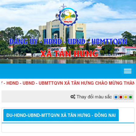
HĐND - UBND - UBMTTQVN XÃ TÂN HƯNG CHÀO MỪNG THÀNH L
Thay đổi màu sắc
ĐU-HĐND-UBND-MTTQVN XÃ TÂN HƯNG - ĐỒNG NAI