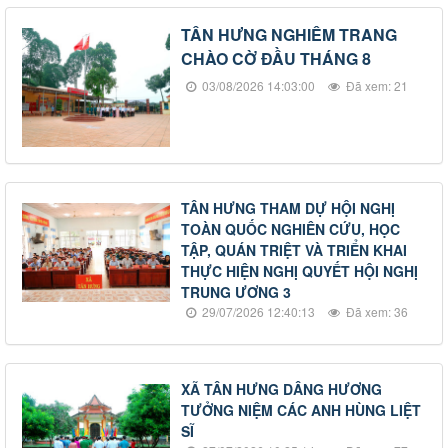
TÂN HƯNG NGHIÊM TRANG
CHÀO CỜ ĐẦU THÁNG 8
03/08/2026 14:03:00
Đã xem: 21
TÂN HƯNG THAM DỰ HỘI NGHỊ
TOÀN QUỐC NGHIÊN CỨU, HỌC
TẬP, QUÁN TRIỆT VÀ TRIỂN KHAI
THỰC HIỆN NGHỊ QUYẾT HỘI NGHỊ
TRUNG ƯƠNG 3
29/07/2026 12:40:13
Đã xem: 36
XÃ TÂN HƯNG DÂNG HƯƠNG
TƯỞNG NIỆM CÁC ANH HÙNG LIỆT
SĨ