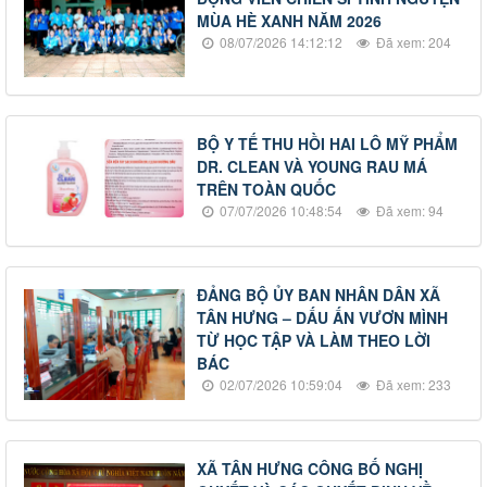
MÙA HÈ XANH NĂM 2026
08/07/2026 14:12:12
Đã xem: 204
BỘ Y TẾ THU HỒI HAI LÔ MỸ PHẨM
DR. CLEAN VÀ YOUNG RAU MÁ
TRÊN TOÀN QUỐC
07/07/2026 10:48:54
Đã xem: 94
ĐẢNG BỘ ỦY BAN NHÂN DÂN XÃ
TÂN HƯNG – DẤU ẤN VƯƠN MÌNH
TỪ HỌC TẬP VÀ LÀM THEO LỜI
BÁC
02/07/2026 10:59:04
Đã xem: 233
XÃ TÂN HƯNG CÔNG BỐ NGHỊ