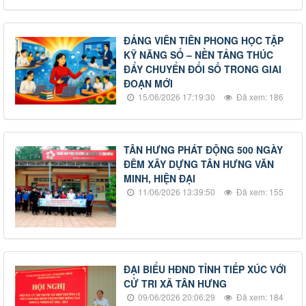
ĐẢNG VIÊN TIÊN PHONG HỌC TẬP
KỸ NĂNG SỐ – NỀN TẢNG THÚC
ĐẨY CHUYỂN ĐỔI SỐ TRONG GIAI
ĐOẠN MỚI
15/06/2026 17:19:30
Đã xem: 186
TÂN HƯNG PHÁT ĐỘNG 500 NGÀY
ĐÊM XÂY DỰNG TÂN HƯNG VĂN
MINH, HIỆN ĐẠI
11/06/2026 13:39:50
Đã xem: 155
ĐẠI BIỂU HĐND TỈNH TIẾP XÚC VỚI
CỬ TRI XÃ TÂN HƯNG
09/06/2026 20:06:29
Đã xem: 184