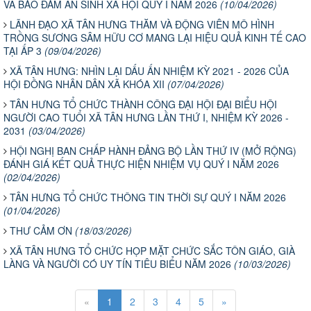
VÀ BẢO ĐẢM AN SINH XÃ HỘI QUÝ I NĂM 2026
(10/04/2026)
LÃNH ĐẠO XÃ TÂN HƯNG THĂM VÀ ĐỘNG VIÊN MÔ HÌNH
TRỒNG SƯƠNG SÂM HỮU CƠ MANG LẠI HIỆU QUẢ KINH TẾ CAO
TẠI ẤP 3
(09/04/2026)
XÃ TÂN HƯNG: NHÌN LẠI DẤU ẤN NHIỆM KỲ 2021 - 2026 CỦA
HỘI ĐỒNG NHÂN DÂN XÃ KHÓA XII
(07/04/2026)
TÂN HƯNG TỔ CHỨC THÀNH CÔNG ĐẠI HỘI ĐẠI BIỂU HỘI
NGƯỜI CAO TUỔI XÃ TÂN HƯNG LẦN THỨ I, NHIỆM KỲ 2026 -
2031
(03/04/2026)
HỘI NGHỊ BAN CHẤP HÀNH ĐẢNG BỘ LẦN THỨ IV (MỞ RỘNG)
ĐÁNH GIÁ KẾT QUẢ THỰC HIỆN NHIỆM VỤ QUÝ I NĂM 2026
(02/04/2026)
TÂN HƯNG TỔ CHỨC THÔNG TIN THỜI SỰ QUÝ I NĂM 2026
(01/04/2026)
THƯ CẢM ƠN
(18/03/2026)
XÃ TÂN HƯNG TỔ CHỨC HỌP MẶT CHỨC SẮC TÔN GIÁO, GIÀ
LÀNG VÀ NGƯỜI CÓ UY TÍN TIÊU BIỂU NĂM 2026
(10/03/2026)
«
1
2
3
4
5
»