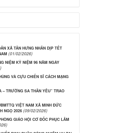
DÂN XÃ TÂN HƯNG NHÂN DỊP TẾT
(01/02/2026)
 NAM
G NIỆM KỶ NIỆM 96 NĂM NGÀY
)
 HÙNG VÀ CỰU CHIẾN SĨ CÁCH MẠNG
SA – TRƯỜNG SA THÂN YÊU” TRAO
 UBMTTQ VIỆT NAM XÃ MINH ĐỨC
(09/02/2026)
H NGỌ 2026
 PHÒNG GIÁO HỘI CƠ ĐỐC PHỤC LÂM
026)