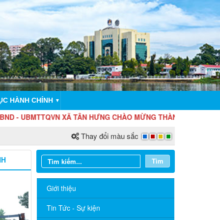
ỤC HÀNH CHÍNH
▼
BMTTQVN XÃ TÂN HƯNG CHÀO MỪNG THÀNH LẬP THÀNH PHỐ Đ
Thay đổi màu sắc
NH
Tìm
Giới thiệu
Tin Tức - Sự kiện