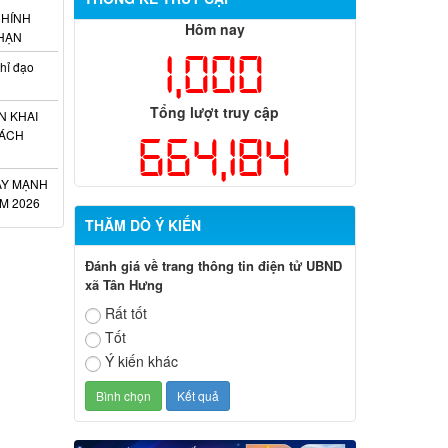
CHÍNH
Hôm nay
 HẠN
1,000
hỉ đạo
Tổng lượt truy cập
N KHAI
CÁCH
664,184
ẨY MẠNH
M 2026
THĂM DÒ Ý KIẾN
Đánh giá về trang thông tin điện tử UBND
xã Tân Hưng
Rất tốt
Tốt
Ý kiến khác