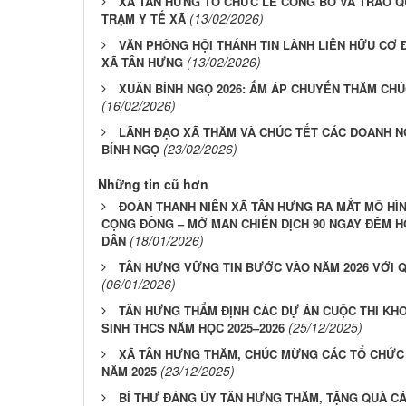
XÃ TÂN HƯNG TỔ CHỨC LỄ CÔNG BỐ VÀ TRAO Q
(13/02/2026)
TRẠM Y TẾ XÃ
VĂN PHÒNG HỘI THÁNH TIN LÀNH LIÊN HỮU CƠ 
(13/02/2026)
XÃ TÂN HƯNG
XUÂN BÍNH NGỌ 2026: ẤM ÁP CHUYẾN THĂM CH
(16/02/2026)
LÃNH ĐẠO XÃ THĂM VÀ CHÚC TẾT CÁC DOANH NG
(23/02/2026)
BÍNH NGỌ
Những tin cũ hơn
ĐOÀN THANH NIÊN XÃ TÂN HƯNG RA MẮT MÔ HÌ
CỘNG ĐỒNG – MỞ MÀN CHIẾN DỊCH 90 NGÀY ĐÊM 
(18/01/2026)
DÂN
TÂN HƯNG VỮNG TIN BƯỚC VÀO NĂM 2026 VỚI 
(06/01/2026)
TÂN HƯNG THẨM ĐỊNH CÁC DỰ ÁN CUỘC THI KH
(25/12/2025)
SINH THCS NĂM HỌC 2025–2026
XÃ TÂN HƯNG THĂM, CHÚC MỪNG CÁC TỔ CHỨC 
(23/12/2025)
NĂM 2025
BÍ THƯ ĐẢNG ỦY TÂN HƯNG THĂM, TẶNG QUÀ CÁ