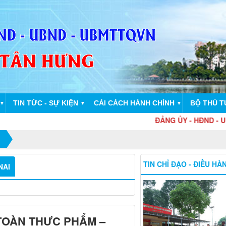
TIN TỨC - SỰ KIỆN
CẢI CÁCH HÀNH CHÍNH
BỘ THỦ T
▼
▼
▼
ĐẢNG ỦY - HĐND - UBND - U
TIN CHỈ ĐẠO - ĐIỀU HÀ
NAI
TOÀN THỰC PHẨM –