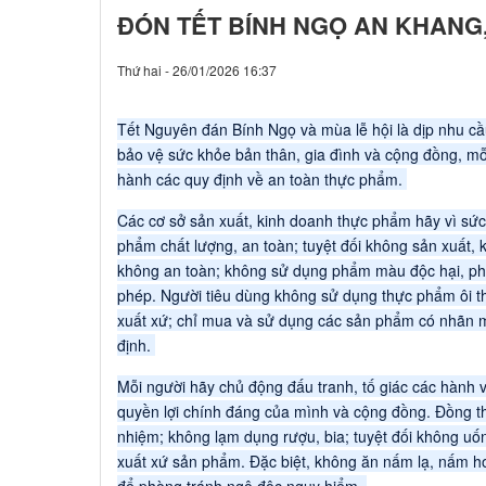
ĐÓN TẾT BÍNH NGỌ AN KHANG
Thứ hai - 26/01/2026 16:37
Tết Nguyên đán Bính Ngọ và mùa lễ hội là dịp nhu c
bảo vệ sức khỏe bản thân, gia đình và cộng đồng, m
hành các quy định về an toàn thực phẩm.
Các cơ sở sản xuất, kinh doanh thực phẩm hãy vì sứ
phẩm chất lượng, an toàn; tuyệt đối không sản xuất,
không an toàn; không sử dụng phẩm màu độc hại, ph
phép. Người tiêu dùng không sử dụng thực phẩm ôi t
xuất xứ; chỉ mua và sử dụng các sản phẩm có nhãn 
định.
Mỗi người hãy chủ động đấu tranh, tố giác các hành 
quyền lợi chính đáng của mình và cộng đồng. Đồng th
nhiệm; không lạm dụng rượu, bia; tuyệt đối không uố
xuất xứ sản phẩm. Đặc biệt, không ăn nấm lạ, nấm h