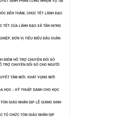
UYẾT ĐỊNH PHÂN CÔNG NHIỆM VỤ TẠI
ĐỐC ĐẾN THĂM, CHÚC TẾT LÃNH ĐẠO
ÚC TẾT CỦA LÃNH ĐẠO XÃ TÂN HƯNG
HIỆP, ĐƠN VỊ TIÊU BIỂU ĐẦU XUÂN
NH ĐIỂM HỖ TRỢ CHUYỂN ĐỔI SỐ
HỖ TRỢ CHUYỂN ĐỔI SỐ CHO NGƯỜI
QUYẾT TÂM MỚI, KHÁT VỌNG MỚI
OA HỌC – KỸ THUẬT DÀNH CHO HỌC
TÔN GIÁO NHÂN DỊP LỄ GIÁNG SINH
C TỔ CHỨC TÔN GIÁO NHÂN DỊP