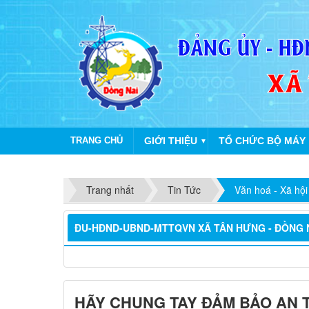
TRANG CHỦ
GIỚI THIỆU
TỔ CHỨC BỘ MÁY
▼
Trang nhất
Tin Tức
Văn hoá - Xã hội
ĐU-HĐND-UBND-MTTQVN XÃ TÂN HƯNG - ĐỒNG 
HÃY CHUNG TAY ĐẢM BẢO AN 