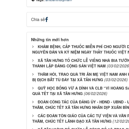
Chia sẻ
Những tin mới hơn
KHÁM BỆNH, CẤP THUỐC MIỄN PHÍ CHO NGƯỜI 
NGUYÊN ĐÁN VÀ KỶ NIỆM NGÀY THẦY THUỐC VIỆT
XÃ TÂN HƯNG TỔ CHỨC LỄ VIẾNG NHÀ BIA TƯỞN
(03/02/2026
THÀNH LẬP ĐẢNG CỘNG SẢN VIỆT NAM
THĂM HỎI, TRAO QUÀ TRI ÂN MẸ VIỆT NAM ANH
(03/02/2026)
BỊ ĐỊCH BẮT TÙ ĐÀY TẠI XÃ TÂN HƯNG
QUỸ HỌC BỔNG VỪ A DÍNH VÀ CLB “VÌ HOÀNG 
(06/02/2026)
QUÀ TẾT TẠI XÃ TÂN HƯNG
ĐOÀN CÔNG TÁC CỦA ĐẢNG ỦY - HĐND - UBND -
THĂM, CHÚC TẾT XÃ TÂN HƯNG NHÂN DỊP XUÂN BÍN
CÁC ĐOÀN TÔN GIÁO CỦA CÁC TỰ VIỆN VÀ VĂN
(12/02/2
THĂM, CHÚC TẾT LÃNH ĐẠO XÃ TÂN HƯNG