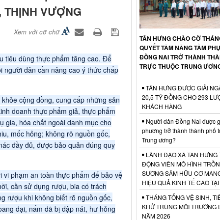
, THỊNH VƯỢNG
Xem với cỡ chữ
TÂN HƯNG CHÀO CỜ THÁNG
QUYẾT TÂM NÂNG TẦM PHỤ
ĐỒNG NAI TRỞ THÀNH TH
ầu tiêu dùng thực phẩm tăng cao. Để
TRỰC THUỘC TRUNG ƯƠN
ỗi người dân cần nâng cao ý thức chấp
TÂN HƯNG ĐƯỢC GIẢI NG
20,5 TỶ ĐỒNG CHO 293 LƯ
c khỏe cộng đồng, cung cấp những sản
KHÁCH HÀNG
 kinh doanh thực phẩm giả, thực phẩm
Người dân Đồng Nai được gì
ụ gia, hóa chất ngoài danh mục cho
phương trở thành thành phố t
hiu, mốc hỏng; không rõ nguồn gốc,
Trung ương?
mác đầy đủ, được bảo quản đúng quy
LÃNH ĐẠO XÃ TÂN HƯNG 
ĐỘNG VIÊN MÔ HÌNH TRỒ
SƯƠNG SÂM HỮU CƠ MANG
vi vi phạm an toàn thực phẩm để bảo vệ
HIỆU QUẢ KINH TẾ CAO TẠI
ời, cần sử dụng rượu, bia có trách
ng rượu khi không biết rõ nguồn gốc,
THÁNG TỔNG VỆ SINH, TI
KHỬ TRÙNG MÔI TRƯỜNG 
oang dại, nấm đã bị dập nát, hư hỏng
NĂM 2026