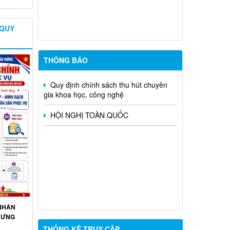
CHƯƠNG THANH NIÊN XUNG PHONG
VẺ VANG" TRÊN ĐỊA BÀN XÃ TÂN
HƯNG
 QUY
Xã Tân Hưng đẩy mạnh chuyển đổi số
tra cứu thủ tục hành chính
THÔNG BÁO
Quy định chính sách thu hút chuyên
gia khoa học, công nghệ
HỘI NGHỊ TOÀN QUỐC
 NHÂN
 HƯNG
THỐNG KÊ TRUY CẬP